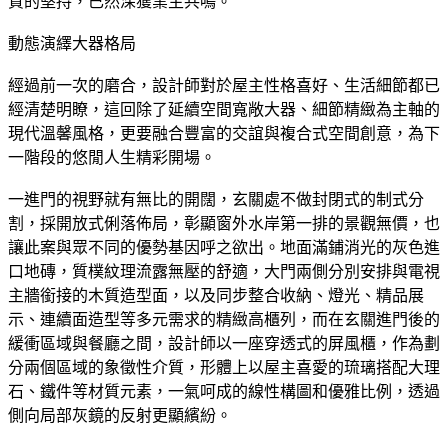
質的堅持，已然深獲業主共鳴。
動態演繹大器格局
經過前一次的磨合，設計師對於屋主性格喜好、生活細節都已
經清楚明瞭，這回除了延續空間寬敞大器、細節精緻為主軸的
現代溫馨風格，更要融合豐富的交誼與複合式空間創意，為下
一階段的悠閒人生精彩開場。
一進門的視野就有無比的開闊，玄關處不做封閉式的制式分
割，採開放式俐落佈局，彰顯窗外水岸第一排的景觀無價，也
讓此案與眾不同的優勢基因呼之欲出。地面滿鋪消光的灰色進
口地磚，質樸紋理流露無壓的舒適，大門兩側分別安排與電視
主牆銜接的木質造型面，以及同步整合收納、燈光、精品展
示、連續面造型等多元需求的精緻高櫃列，而在玄關進門後的
緩衝區域與餐廳之間，設計師以一座穿透式的屏風櫃，作為劃
分兩個區域的象徵性介質，形體上以屋主喜愛的琉璃搭配大理
石、鐵件等材質元素，一氣呵成的線性構圖和優雅比例，透過
側向局部灰鏡的反射更顯繽紛。