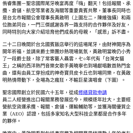
侑睿集團－聖忠國際尾牙晚宴再度「嗨」翻天！包括報關、承
攬、倉儲、航空等業者及海關等重要貴賓共聚，董事長同時也
是台北市報關公會理事長黃啟明（上圖左二，陳維強攝）和兩
位胞弟同台，一門三傑感謝各界一路支持的合作夥伴及好友，
同時特別向大家介紹培育他們成長的母親，「感恩」訴不盡。
二十二日晚間於台北國賓飯店舉行的這場尾牙，由財神開序為
開年祈福，並請來爵士樂團炒熱現場氣氛，黃啟明當晚仍小秀
了一段爵士鼓，除了常客藝人聶雲，七○年代有「台灣女貓
王」之稱的西洋熱門音樂女歌手黃曉寧也到場獻唱數首熱門金
曲，還有由員工穿扮成的神奇寶貝皮卡丘也到場同樂，在黃啟
明熱情帶動下，全場為之瘋狂，不輸巨星演唱會（下圖）。
聖忠國際創立於民國六十五年，從成
修繕貸款申請
員二人經營進出口報關業務發展迄今，規模逐年壯大，主要經
營航空貨運承攬、報關、倉儲、運輸輔助等，並獲海關優質企
業（AEO）認證，包括多家知名大型科技企業都是合作多年
的夥伴。