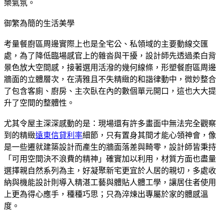
樂氣氛。
御繁為簡的生活美學
考量餐廚區周邊實際上也是全宅公、私領域的主要動線交匯
處，為了降低臨場感官上的雜沓與干擾，設計師先透過柔白背
景色放大空間感，接著選用活潑的幾何線條，形塑餐廚區周邊
牆面的立體層次，在清雅且不失精緻的和諧律動中，微妙整合
了包含客廁、廚房、主次臥在內的數個單元開口，這也大大提
升了空間的整體性。
尤其令屋主深深感動的是：現場還有許多畫面中無法完全觀察
到的精緻
遠東信貸利率
細節，只有置身其間才能心領神會，像
是一些遷就建築設計而產生的牆面落差與畸零，設計師皆秉持
「可用空間決不浪費的精神」確實加以利用，材質方面也盡量
選擇親自然系列為主，好凝聚新宅更宜於人居的親切，多處收
納與機能設計則導入精湛工藝與體貼人體工學，讓居住者使用
上更為得心應手，種種巧思；只為淬煉出專屬於家的體感溫
度。