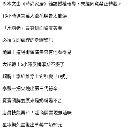
※本文由《時尚家居》雜誌授權報導，未經同意禁止轉載。
16小時逼哭萬人爺孫廣告太催淚
「水滴奶」最夯側面坡度美翻
必須立即處理的身體警訊
詭異！這場街頭演奏只有他看得見
大逆轉！6小時反悔摩斯不漲了
超胸！李維維穿上它秒變「D奶」
泰豐一把火燒出第三代祕辛
寶寶鬧脾氣原來是奶粉喝不合
店員技能再+1！超商開賣現煮滷味
星冰樂剋星復出草莓牛奶59元