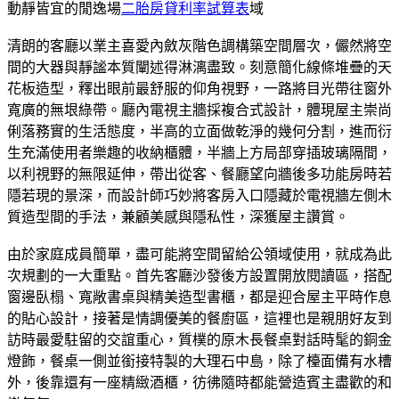
動靜皆宜的閒逸場
二胎房貸利率試算表
域
清朗的客廳以業主喜愛內斂灰階色調構築空間層次，儼然將空
間的大器與靜謐本質闡述得淋漓盡致。刻意簡化線條堆疊的天
花板造型，釋出眼前最舒服的仰角視野，一路將目光帶往窗外
寬廣的無垠綠帶。廳內電視主牆採複合式設計，體現屋主崇尚
俐落務實的生活態度，半高的立面做乾淨的幾何分割，進而衍
生充滿使用者樂趣的收納櫃體，半牆上方局部穿插玻璃隔間，
以利視野的無限延伸，帶出從客、餐廳望向牆後多功能房時若
隱若現的景深，而設計師巧妙將客房入口隱藏於電視牆左側木
質造型間的手法，兼顧美感與隱私性，深獲屋主讚賞。
由於家庭成員簡單，盡可能將空間留給公領域使用，就成為此
次規劃的一大重點。首先客廳沙發後方設置開放閱讀區，搭配
窗邊臥榻、寬敞書桌與精美造型書櫃，都是迎合屋主平時作息
的貼心設計，接著是情調優美的餐廚區，這裡也是親朋好友到
訪時最愛駐留的交誼重心，質樸的原木長餐桌對話時髦的銅金
燈飾，餐桌一側並銜接特製的大理石中島，除了檯面備有水槽
外，後靠還有一座精緻酒櫃，彷彿隨時都能營造賓主盡歡的和