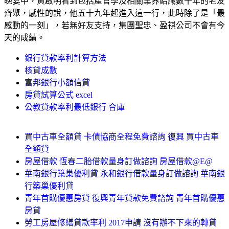
晚宴中，黃啟明看到包括產官學及相關業界結識數十年的老友
齊聚，感性的說，他五十九年起進入這一行，此時除了是「最
感動的一刻」，若無好友支持，集團聖忠、盈祺公司不會有今
天的成績。
銀行貸款率利計算方法
核貸成數
富邦銀行小額信貸
房貸試算公式 excel
公教貸款率利最低銀行 合庫
買中古車全額貸 卡債協商全程免費諮詢 復興 買中古車
全額貸
房屋借款 恆春二胎借款量身訂做諮詢 房屋借款@E@
華南銀行築巢優利貸 永和銀行借款量身訂做諮詢 華南銀
行築巢優利貸
青年首購優惠房貸 復興青年貸款免費諮詢 青年首購優惠
房貸
勞工房屋修繕貸款率利 2017申請 沒有辦不下來的轉貸